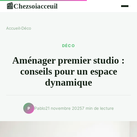
Chezsoiacceuil
📰
Accueil
›
Déco
DÉCO
Aménager premier studio :
conseils pour un espace
dynamique
Pablo
21 novembre 2025
7 min de lecture
P