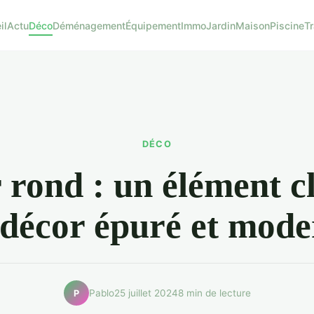
il
Actu
Déco
Déménagement
Équipement
Immo
Jardin
Maison
Piscine
T
DÉCO
 rond : un élément c
 décor épuré et mode
Pablo
25 juillet 2024
8 min de lecture
P