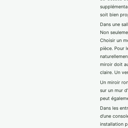
supplémentai
soit bien pro
Dans une sal
Non seulemen
Choisir un m
pièce. Pour l
naturellement
miroir doit a
claire. Un ve
Un miroir ron
sur un mur d’
peut égaleme
Dans les entr
d’une console
installation 