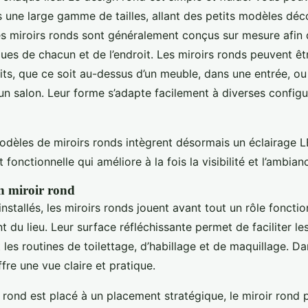
s une large gamme de tailles, allant des petits modèles déc
es miroirs ronds sont généralement conçus sur mesure afin 
ques de chacun et de l’endroit. Les miroirs ronds peuvent ê
oits, que ce soit au-dessus d’un meuble, dans une entrée, 
n salon. Leur forme s’adapte facilement à diverses configur
èles de miroirs ronds intègrent désormais un éclairage L
 fonctionnelle qui améliore à la fois la visibilité et l’ambia
n miroir rond
installés, les miroirs ronds jouent avant tout un rôle fonctio
 du lieu. Leur surface réfléchissante permet de faciliter les
 les routines de toilettage, d’habillage et de maquillage. D
offre une vue claire et pratique.
 rond est placé à un placement stratégique, le miroir rond p