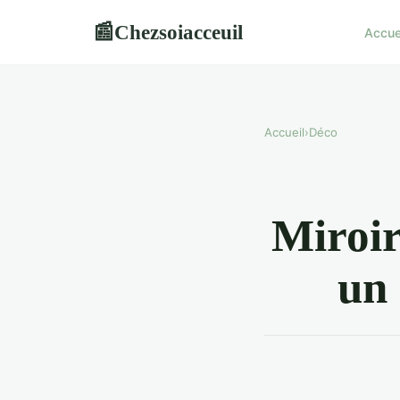
Chezsoiacceuil
📰
Accue
Accueil
›
Déco
Miroir
un