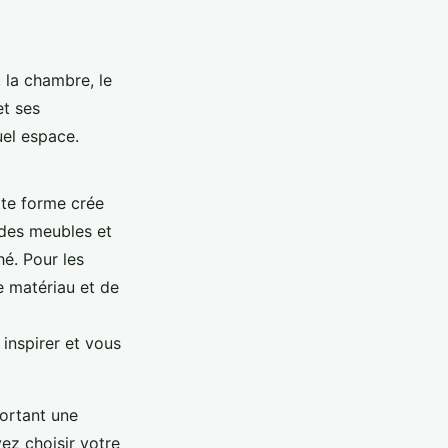
, la chambre, le
et ses
uel espace.
tte forme crée
 des meubles et
hé. Pour les
e matériau et de
inspirer et vous
portant une
ez choisir votre