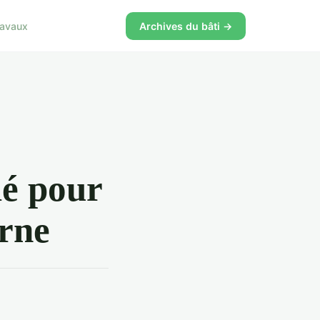
ravaux
Archives du bâti →
lé pour
rne