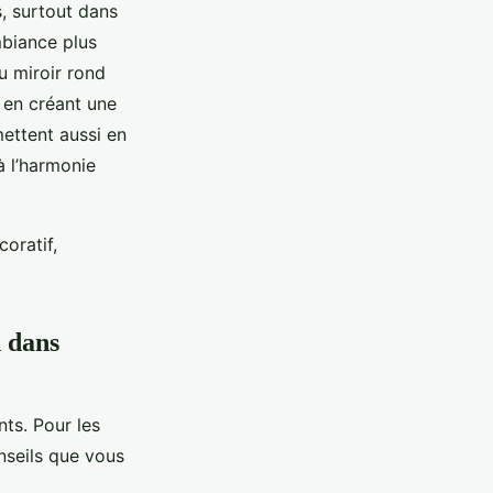
es, surtout dans
mbiance plus
du miroir rond
 en créant une
mettent aussi en
à l’harmonie
oratif,
d dans
ts. Pour les
onseils que vous