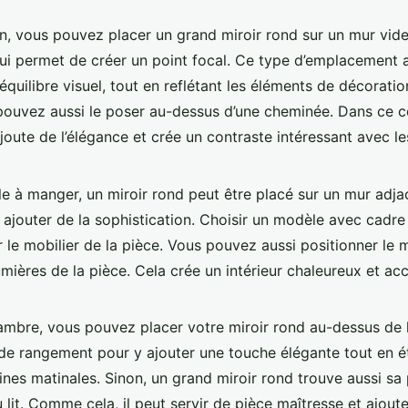
n, vous pouvez placer un grand miroir rond sur un mur vide
ui permet de créer un point focal. Ce type d’emplacement att
’équilibre visuel, tout en reflétant les éléments de décoratio
pouvez aussi le poser au-dessus d’une cheminée. Dans ce co
joute de l’élégance et crée un contraste intéressant avec le
le à manger, un miroir rond peut être placé sur un mur adjac
ajouter de la sophistication. Choisir un modèle avec cadre 
 le mobilier de la pièce. Vous pouvez aussi positionner le m
lumières de la pièce. Cela crée un intérieur chaleureux et ac
mbre, vous pouvez placer votre miroir rond au-dessus de l
de rangement pour y ajouter une touche élégante tout en é
tines matinales. Sinon, un grand miroir rond trouve aussi s
 lit. Comme cela, il peut servir de pièce maîtresse et ajout