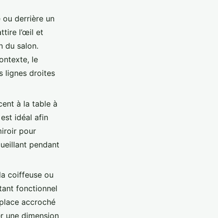
 ou derrière un
ire l’œil et
n du salon.
ntexte, le
s lignes droites
ent à la table à
est idéal afin
iroir pour
cueillant pendant
a coiffeuse ou
tant fonctionnel
a place accroché
er une dimension