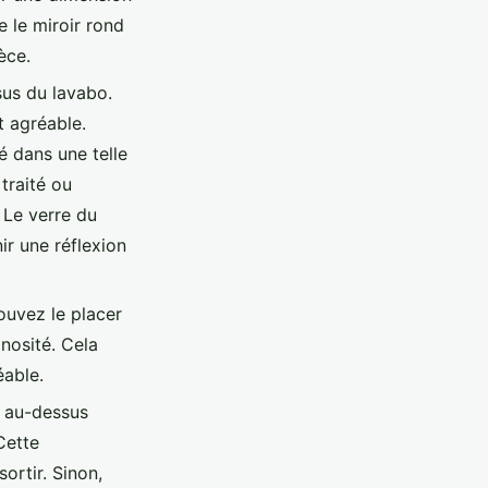
 le miroir rond
èce.
sus du lavabo.
 agréable.
é dans une telle
traité ou
. Le verre du
ir une réflexion
pouvez le placer
inosité. Cela
éable.
nd au-dessus
Cette
ortir. Sinon,