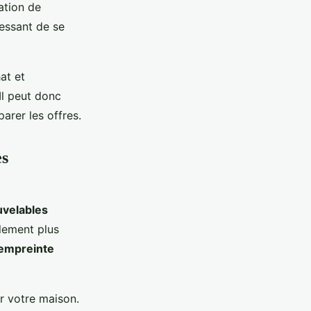
ation de
ressant de se
at et
Il peut donc
arer les offres.
es
uvelables
lement plus
empreinte
dir votre maison.