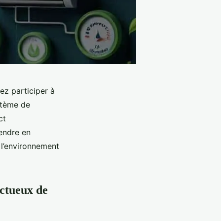
ez participer à
ystème de
ct
rendre en
 l’environnement
ectueux de