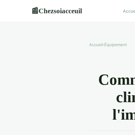
Chezsoiacceuil
📰
Accue
Accueil
›
Équipement
Comme
cl
l'i