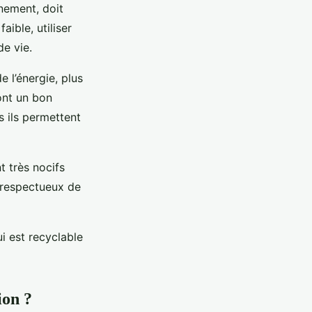
nement, doit
faible, utiliser
de vie.
 l’énergie, plus
 ont un bon
s ils permettent
t très nocifs
z respectueux de
i est recyclable
ion ?