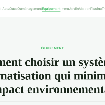
il
Actu
Déco
Déménagement
Équipement
Immo
Jardin
Maison
Piscine
T
ÉQUIPEMENT
nt choisir un syst
imatisation qui minim
mpact environnement