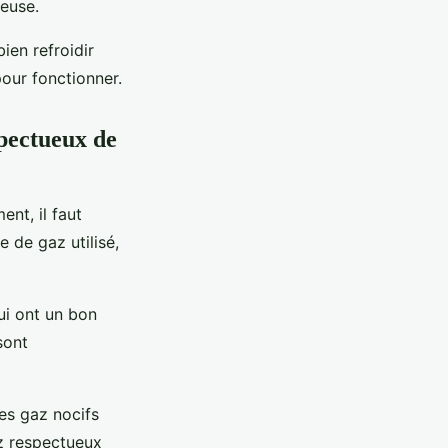
teuse.
ien refroidir
 pour fonctionner.
spectueux de
ent, il faut
 de gaz utilisé,
ui ont un bon
sont
des gaz nocifs
az respectueux