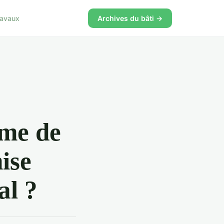
ravaux
Archives du bâti →
ème de
ise
al ?