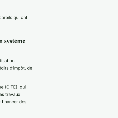
pareils qui ont
un système
tisation
dits d’impôt, de
ue (CITE), qui
es travaux
e financer des