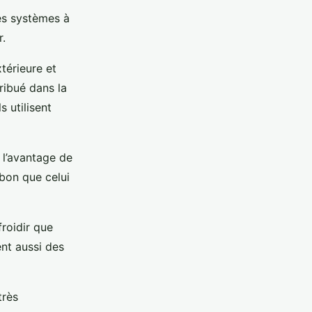
les systèmes à
r.
térieure et
tribué dans la
 utilisent
t l’avantage de
bon que celui
roidir que
ent aussi des
très