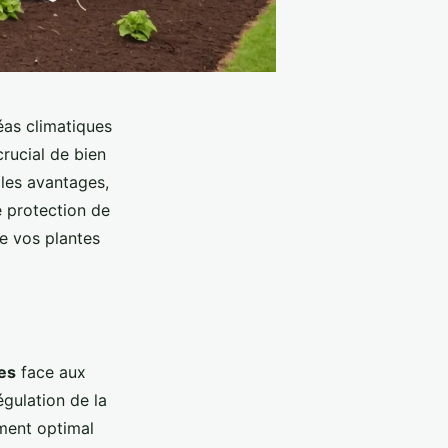
éas climatiques
crucial de bien
 les avantages,
e protection de
e vos plantes
es
face aux
égulation de la
ement optimal