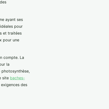
 des
ne ayant ses
 idéales pour
 et traitées
ux pour une
 en compte. La
our la
e photosynthèse,
e site
baches-
x exigences des