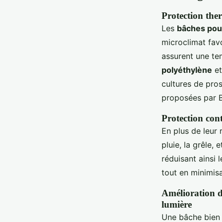
Protection the
Les
bâches pou
microclimat favo
assurent une te
polyéthylène
e
cultures de pro
proposées par B
Protection cont
En plus de leur 
pluie, la grêle,
réduisant ainsi 
tout en minimis
Amélioration de
lumière
Une bâche bien c