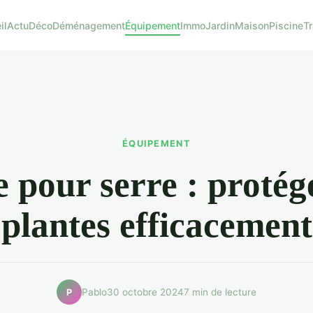
il
Actu
Déco
Déménagement
Équipement
Immo
Jardin
Maison
Piscine
T
ÉQUIPEMENT
 pour serre : protég
plantes efficacement
Pablo
30 octobre 2024
7 min de lecture
P