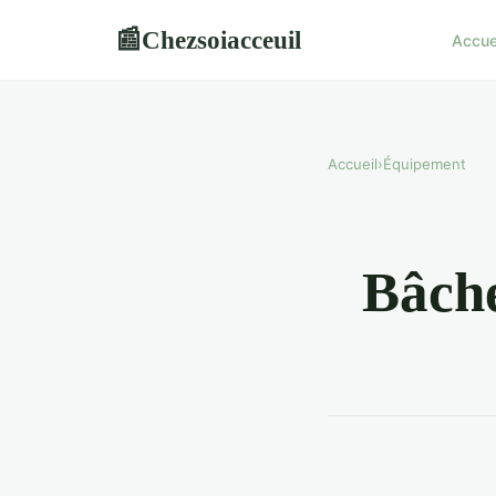
Chezsoiacceuil
📰
Accue
Accueil
›
Équipement
Bâche