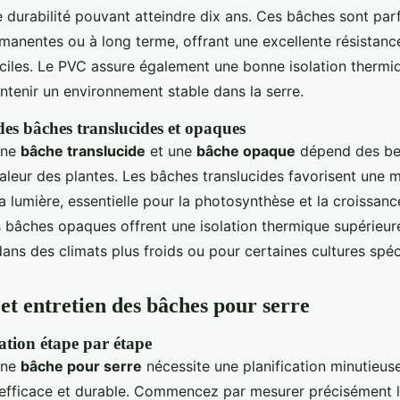
e durabilité pouvant atteindre dix ans. Ces bâches sont par
rmanentes ou à long terme, offrant une excellente résistanc
iciles. Le PVC assure également une bonne isolation thermiq
ntenir un environnement stable dans la serre.
s bâches translucides et opaques
une
bâche translucide
et une
bâche opaque
dépend des be
aleur des plantes. Les bâches translucides favorisent une m
a lumière, essentielle pour la photosynthèse et la croissanc
s bâches opaques offrent une isolation thermique supérieure
ans des climats plus froids ou pour certaines cultures spéc
 et entretien des bâches pour serre
ation étape par étape
'une
bâche pour serre
nécessite une planification minutieus
efficace et durable. Commencez par mesurer précisément l