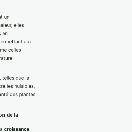
nt un
aleur, elles
s en
permettant aux
mme celles
ature.
 telles que la
re les nuisibles,
anté des plantes
on de la
la
croissance