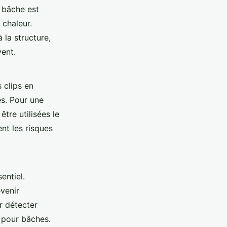
a bâche est
 chaleur.
 la structure,
vent.
 clips en
es. Pour une
tre utilisées le
nt les risques
entiel.
venir
r détecter
 pour bâches.