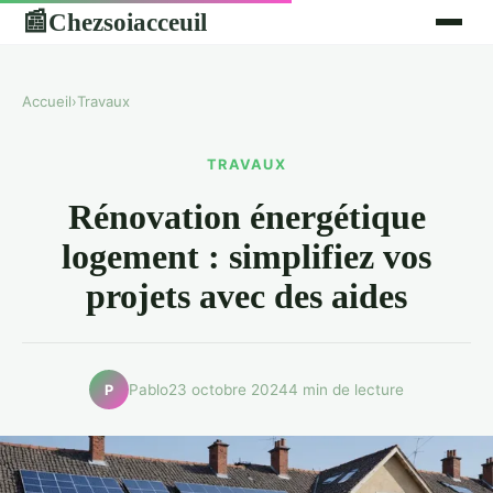
Chezsoiacceuil
📰
Accueil
›
Travaux
TRAVAUX
Rénovation énergétique
logement : simplifiez vos
projets avec des aides
Pablo
23 octobre 2024
4 min de lecture
P