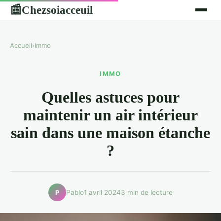
Chezsoiacceuil
📰
Accueil
›
Immo
IMMO
Quelles astuces pour
maintenir un air intérieur
sain dans une maison étanche
?
Pablo
1 avril 2024
3 min de lecture
P