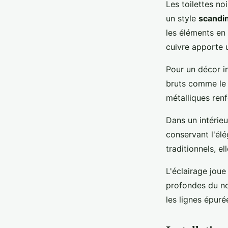
Les toilettes no
un style
scandi
les éléments en 
cuivre apporte 
Pour un décor i
bruts comme le b
métalliques ren
Dans un intérie
conservant l'él
traditionnels, el
L'éclairage joue
profondes du no
les lignes épur