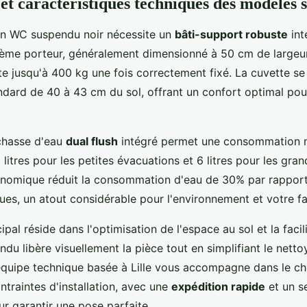
n et caractéristiques techniques des modèles
d'un WC suspendu noir nécessite un
bâti-support robuste
int
tème porteur, généralement dimensionné à 50 cm de largeu
te jusqu'à 400 kg une fois correctement fixé. La cuvette se
ndard de 40 à 43 cm du sol, offrant un confort optimal pou
chasse d'eau
dual flush
intégré permet une consommation m
 litres pour les petites évacuations et 6 litres pour les gra
nomique réduit la consommation d'eau de 30% par rapport
ues, un atout considérable pour l'environnement et votre fa
ipal réside dans l'optimisation de l'espace au sol et la facili
du libère visuellement la pièce tout en simplifiant le netto
équipe technique basée à Lille vous accompagne dans le c
traintes d'installation, avec une
expédition rapide
et un s
r garantir une pose parfaite.