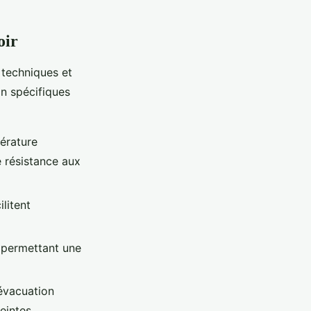
oir
 techniques et
n spécifiques
pérature
e résistance aux
litent
 permettant une
'évacuation
eintes.