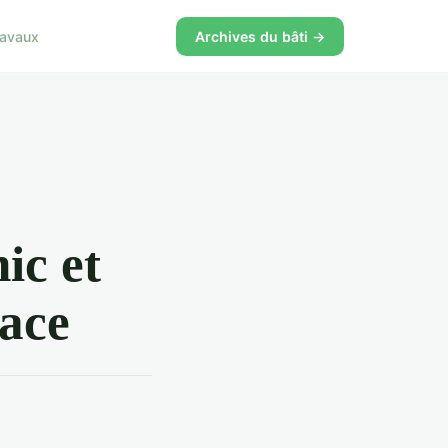
ravaux
Archives du bâti →
hic et
pace