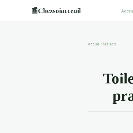
Chezsoiacceuil
📰
Accue
Accueil
›
Maison
Toile
pra