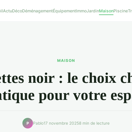
il
Actu
Déco
Déménagement
Équipement
Immo
Jardin
Maison
Piscine
T
MAISON
ttes noir : le choix c
tique pour votre es
Pablo
17 novembre 2025
8 min de lecture
P