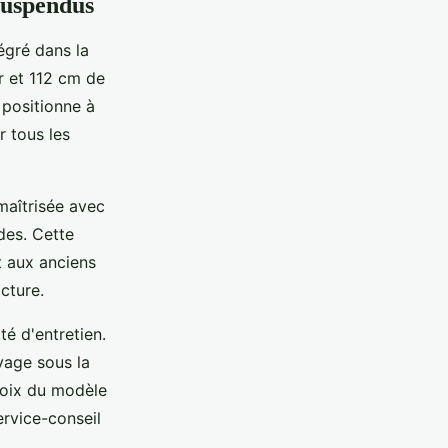
 suspendus
égré dans la
r et 112 cm de
 positionne à
r tous les
aîtrisée avec
ndes. Cette
 aux anciens
cture.
té d'entretien.
yage sous la
hoix du modèle
ervice-conseil