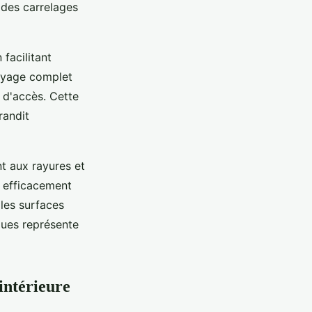
 des carrelages
facilitant
toyage complet
s d'accès. Cette
randit
nt aux rayures et
e efficacement
 les surfaces
dues représente
intérieure