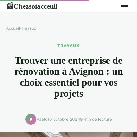
Chezsoiacceuil
📰
Accueil
›
Travaux
TRAVAUX
Trouver une entreprise de
rénovation à Avignon : un
choix essentiel pour vos
projets
Pablo
10 octobre 2024
9 min de lecture
P