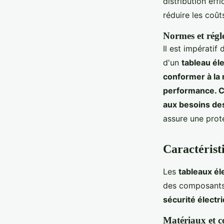
distribution eff
réduire les coût
Normes et régl
Il est impératif
d'un
tableau éle
conformer à la 
performance. Ce
aux besoins des
assure une prote
Caractérist
Les
tableaux él
des composants 
sécurité électr
Matériaux et c