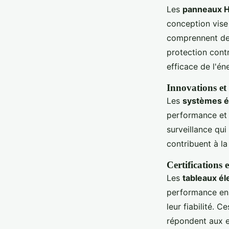
Les
panneaux 
conception vise 
comprennent des 
protection contr
efficace de l'én
Innovations et 
Les
systèmes é
performance et l
surveillance qui
contribuent à l
Certifications 
Les
tableaux él
performance en v
leur fiabilité. C
répondent aux ex