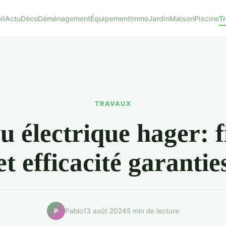
il
Actu
Déco
Déménagement
Équipement
Immo
Jardin
Maison
Piscine
T
TRAVAUX
u électrique hager: fi
et efficacité garantie
Pablo
13 août 2024
5 min de lecture
P