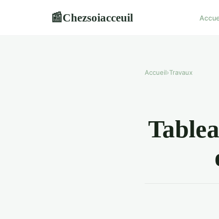
Chezsoiacceuil
📰
Accue
Accueil
›
Travaux
Tablea