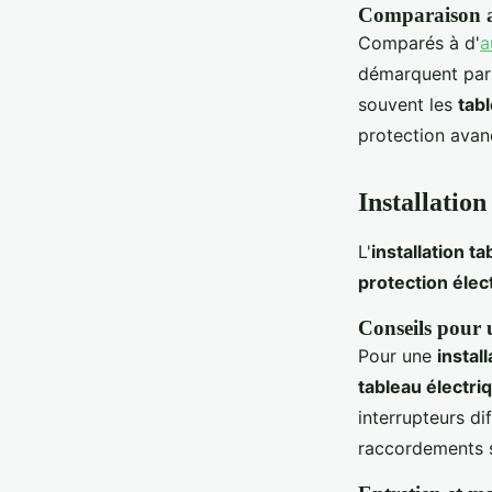
Comparaison a
Comparés à d'
a
démarquent pa
souvent les
tab
protection avanc
Installatio
L'
installation t
protection élec
Conseils pour u
Pour une
install
tableau électri
interrupteurs di
raccordements s