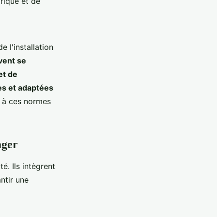
rique et de
e l'installation
ivent se
et de
les et adaptées
à ces normes
ager
té. Ils intègrent
ntir une