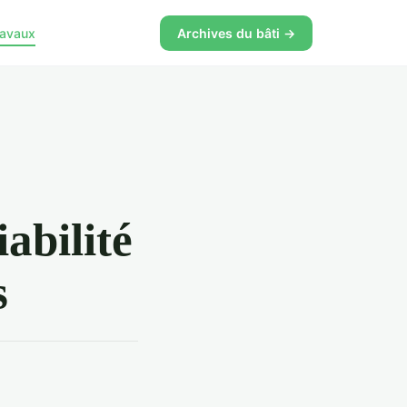
ravaux
Archives du bâti →
abilité
s