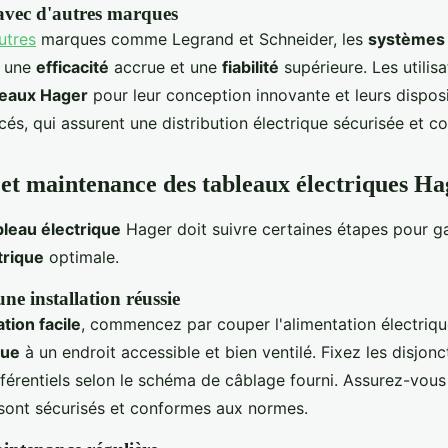
vec d'autres marques
utres
marques comme Legrand et Schneider, les
systèmes
r une
efficacité
accrue et une
fiabilité
supérieure. Les utilis
leaux Hager
pour leur conception innovante et leurs disposi
és, qui assurent une distribution électrique sécurisée et co
n et maintenance des tableaux électriques Ha
ableau électrique
Hager doit suivre certaines étapes pour ga
trique
optimale.
ne installation réussie
ation facile
, commencez par couper l'alimentation électriqu
que
à un endroit accessible et bien ventilé. Fixez les disjonc
fférentiels selon le schéma de câblage fourni. Assurez-vous
ont sécurisés et conformes aux normes.