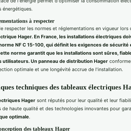
icace de l'énergie permet d'optimiser la consommation élect
s énergétiques.
ementations à respecter
 de respecter les normes et réglementations en vigueur lors d
ctrique Hager. En France, les installations électriques do
norme NF C 15-100, qui définit les exigences de sécurité 
tte norme garantit que les installations sont sûres, fiab
 utilisateurs. Un panneau de distribution Hager
conforme 
ction optimale et une longévité accrue de l'installation.
iques techniques des tableaux électriques H
ectriques Hager
sont réputés pour leur qualité et leur fiabili
de haute qualité et des technologies innovantes pour gara
ique optimale
.
onception des tableaux Hager