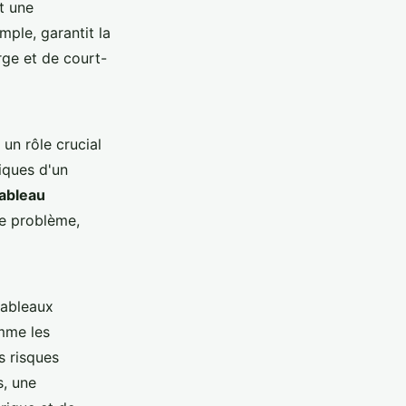
nt une
mple, garantit la
rge et de court-
 un rôle crucial
riques d'un
tableau
de problème,
tableaux
omme les
es risques
s, une