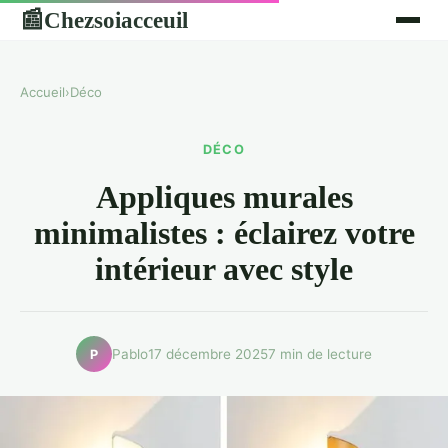
Chezsoiacceuil
📰
Accueil
›
Déco
DÉCO
Appliques murales
minimalistes : éclairez votre
intérieur avec style
Pablo
17 décembre 2025
7 min de lecture
P