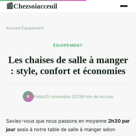
Chezsoiacceuil
📰
Accueil
›
Équipement
ÉQUIPEMENT
Les chaises de salle à manger
: style, confort et économies
Pablo
25 novembre 2025
8 min de lecture
P
Saviez-vous que nous passons en moyenne
2h30 par
jour
assis à notre table de salle à manger selon